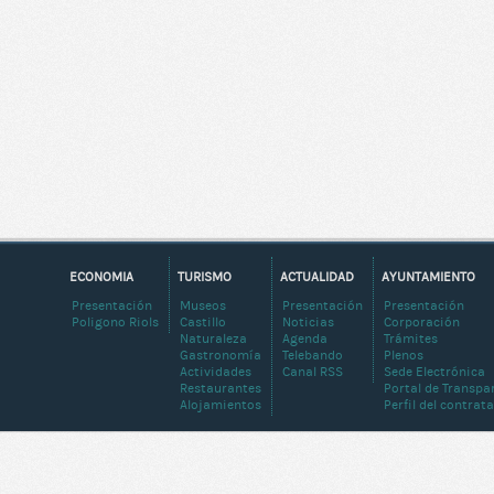
ECONOMIA
TURISMO
ACTUALIDAD
AYUNTAMIENTO
Presentación
Museos
Presentación
Presentación
Poligono Riols
Castillo
Noticias
Corporación
Naturaleza
Agenda
Trámites
Gastronomía
Telebando
Plenos
Actividades
Canal RSS
Sede Electrónica
Restaurantes
Portal de Transpa
Alojamientos
Perfil del contrat