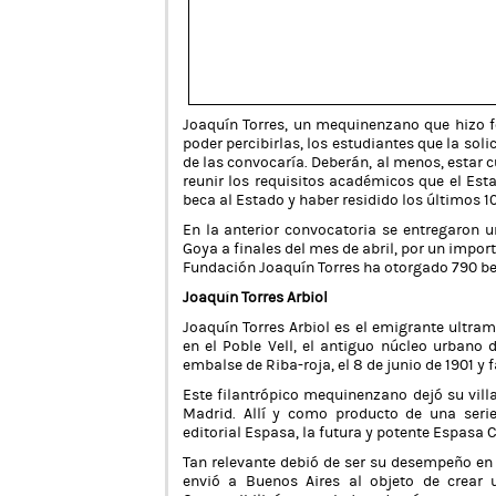
Joaquín Torres, un mequinenzano que hizo f
poder percibirlas, los estudiantes que la soli
de las convocaría. Deberán, al menos, estar 
reunir los requisitos académicos que el Esta
beca al Estado y haber residido los últimos
En la anterior convocatoria se entregaron u
Goya a finales del mes de abril, por un import
Fundación Joaquín Torres ha otorgado 790 be
Joaquín Torres Arbiol
Joaquín Torres Arbiol es el emigrante ultr
en el Poble Vell, el antiguo núcleo urbano 
embalse de Riba-roja, el 8 de junio de 1901 y f
Este filantrópico mequinenzano dejó su villa
Madrid. Allí y como producto de una seri
editorial Espasa, la futura y potente Espasa 
Tan relevante debió de ser su desempeño en 
envió a Buenos Aires al objeto de crear u