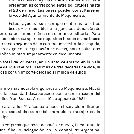
solicitar estas ayudas tienen de tiempo para
presentar las correspondientes solicitudes hasta
el 28 de mayo. Las bases pueden consultarse en
la web del Ayuntamiento de Mequinenza.
Estas ayudas son complementarias a otras
becas y son posibles a la generosa donación de
ortuna en Latinoamérica en el mundo editorial. Para
citen deben cumplir los requisitos fijados en las bases
cursando segundo de la carrera universitaria escogida,
do exige en la legislación de becas, haber solicitado
 10 años ininterrumpidamente en Mequinenza.
n total de 29 becas, en un acto celebrado en la Sala
e de 17.400 euros. Tras más de tres décadas de vida, la
cas por un importe cercano al millón de euros.
amarino más notable y generoso de Mequinenza. Nació
de la localidad desaparecido por la construcción del
alleció en Buenos Aires el 10 de agosto de 1991.
 natal a los 21 años para hacer el servicio militar en
e de casualidades acabó entrando a trabajar en la
Calpe.
la empresa que poco después, en 1926, la editorial le
na filial o delegación en la capital de Argentina.