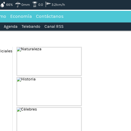
66%
0mm
0.0
3.2km/h
smo
Economía
Contáctanos
Agenda
Telebando
Canal RSS
Naturaleza
Historia