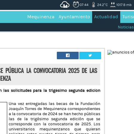
07:44
24.2°C
1017.8 mb
Mequinenza
Ayuntamiento
Actualidad
Turi
Noticias
E PÚBLICA LA CONVOCATORIA 2025 DE LAS
NENZA
n las solicitudes para la trigésimo segunda edición
Una vez entregadas las becas de la Fundación
Joaquín Torres de Mequinenza correspondientes
a la convocatoria de 2024 se han hecho públicas
las de la trigésimo segunda edición que se
corresponde con la convocatoria de 2025. Los
universitarios mequinenzanos que quieran