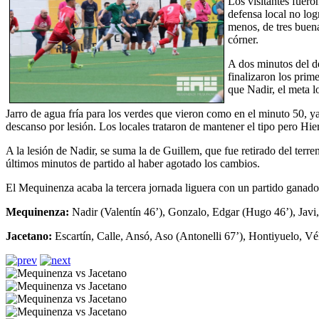
Los visitantes fuer
defensa local no log
menos, de tres buena
córner.
A dos minutos del de
finalizaron los prim
que Nadir, el meta l
Jarro de agua fría para los verdes que vieron como en el minuto 50, y
descanso por lesión. Los locales trataron de mantener el tipo pero Hier
A la lesión de Nadir, se suma la de Guillem, que fue retirado del terr
últimos minutos de partido al haber agotado los cambios.
El Mequinenza acaba la tercera jornada liguera con un partido ganado 
Mequinenza:
Nadir (Valentín 46’), Gonzalo, Edgar (Hugo 46’), Javi,
Jacetano:
Escartín, Calle, Ansó, Aso (Antonelli 67’), Hontiyuelo, V