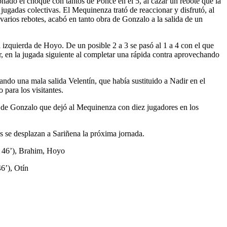
nado el choque con tantos de Ponce en el 5, al cazar un rebote que la
 jugadas colectivas. El Mequinenza trató de reaccionar y disfrutó, al
varios rebotes, acabó en tanto obra de Gonzalo a la salida de un
 izquierda de Hoyo. De un posible 2 a 3 se pasó al 1 a 4 con el que
ar, en la jugada siguiente al completar una rápida contra aprovechando
ando una mala salida Velentín, que había sustituido a Nadir en el
 para los visitantes.
 la de Gonzalo que dejó al Mequinenza con diez jugadores en los
s se desplazan a Sariñena la próxima jornada.
c 46’), Brahim, Hoyo
6’), Otín