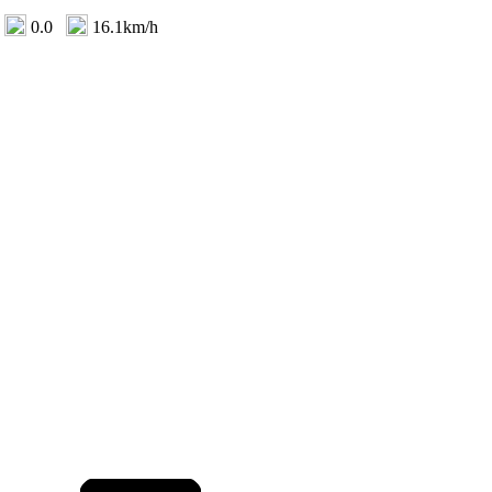
0.0
16.1km/h