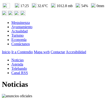
17:25
32.6°C
1012.8 mb
54%
0mm
Mequinenza
Ayuntamiento
Actualidad
Turismo
Economía
Contáctanos
Inicio
Ir a Contendio
Mapa web
Contactar
Accesibilidad
Noticias
Agenda
Telebando
Canal RSS
Noticias