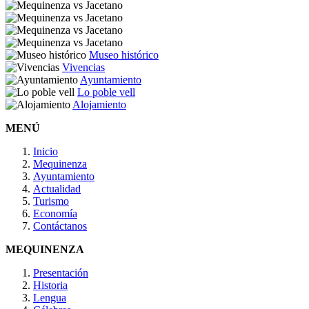
Museo histórico
Vivencias
Ayuntamiento
Lo poble vell
Alojamiento
MENÚ
Inicio
Mequinenza
Ayuntamiento
Actualidad
Turismo
Economía
Contáctanos
MEQUINENZA
Presentación
Historia
Lengua