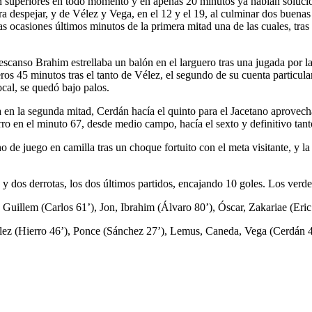
on superiores en todo momento y en apenas 20 minutos ya habían solucio
ra despejar, y de Vélez y Vega, en el 12 y el 19, al culminar dos buenas
s ocasiones últimos minutos de la primera mitad una de las cuales, tras 
scanso Brahim estrellaba un balón en el larguero tras una jugada por la
eros 45 minutos tras el tanto de Vélez, el segundo de su cuenta particul
ocal, se quedó bajo palos.
a en la segunda mitad, Cerdán hacía el quinto para el Jacetano aprovech
ro en el minuto 67, desde medio campo, hacía el sexto y definitivo tanto
eno de juego en camilla tras un choque fortuito con el meta visitante, y
y dos derrotas, los dos últimos partidos, encajando 10 goles. Los verde
 Guillem (Carlos 61’), Jon, Ibrahim (Álvaro 80’), Óscar, Zakariae (Eri
élez (Hierro 46’), Ponce (Sánchez 27’), Lemus, Caneda, Vega (Cerdán 4