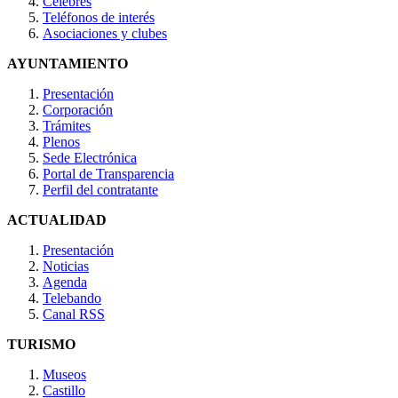
Célebres
Teléfonos de interés
Asociaciones y clubes
AYUNTAMIENTO
Presentación
Corporación
Trámites
Plenos
Sede Electrónica
Portal de Transparencia
Perfil del contratante
ACTUALIDAD
Presentación
Noticias
Agenda
Telebando
Canal RSS
TURISMO
Museos
Castillo