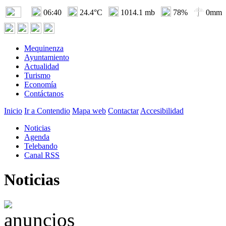
06:40
24.4°C
1014.1 mb
78%
0mm
Mequinenza
Ayuntamiento
Actualidad
Turismo
Economía
Contáctanos
Inicio
Ir a Contendio
Mapa web
Contactar
Accesibilidad
Noticias
Agenda
Telebando
Canal RSS
Noticias