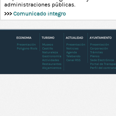
administraciones públicas.
>>>
Comunicado íntegro
ECONOMIA
TURISMO
ACTUALIDAD
AYUNTAMIENTO
Presentación
Museos
Presentación
Presentación
Poligono Riols
Castillo
Noticias
Corporación
Naturaleza
Agenda
Trámites
Gastronomía
Telebando
Plenos
Actividades
Canal RSS
Sede Electrónica
Restaurantes
Portal de Transpa
Alojamientos
Perfil del contrat