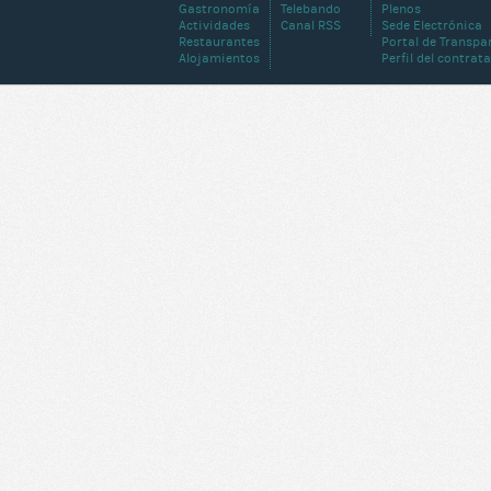
Gastronomía
Telebando
Plenos
Actividades
Canal RSS
Sede Electrónica
Restaurantes
Portal de Transpa
Alojamientos
Perfil del contrat