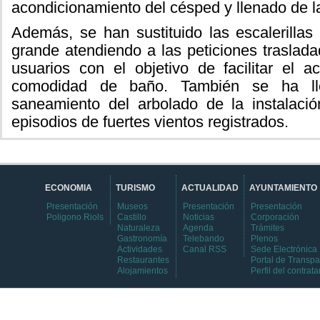
acondicionamiento del césped y llenado de la
Además, se han sustituido las escalerilla
grande atendiendo a las peticiones traslada
usuarios con el objetivo de facilitar el 
comodidad de baño. También se ha l
saneamiento del arbolado de la instalació
episodios de fuertes vientos registrados.
ECONOMIA
TURISMO
ACTUALIDAD
AYUNTAMIENTO
Presentación
Museos
Presentación
Presentación
Poligono Riols
Castillo
Noticias
Corporación
Naturaleza
Agenda
Trámites
Gastronomía
Telebando
Plenos
Actividades
Canal RSS
Sede Electrónica
Restaurantes
Portal de Transpa
Alojamientos
Perfil del contrata