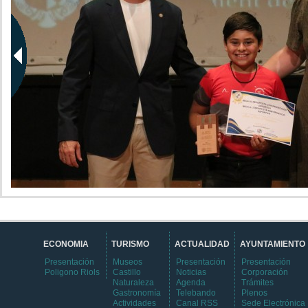
ECONOMIA
TURISMO
ACTUALIDAD
AYUNTAMIENTO
Presentación
Museos
Presentación
Presentación
Poligono Riols
Castillo
Noticias
Corporación
Naturaleza
Agenda
Trámites
Gastronomía
Telebando
Plenos
Actividades
Canal RSS
Sede Electrónica