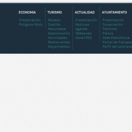
ECONOMIA
TURISMO
ACTUALIDAD
AYUNTAMIENTO
Presentación
Museos
Presentación
Presentación
Poligono Riols
Castillo
Noticias
Corporación
Naturaleza
Agenda
Trámites
Gastronomía
Telebando
Plenos
Actividades
Canal RSS
Sede Electrónica
Restaurantes
Portal de Transpa
Alojamientos
Perfil del contrat