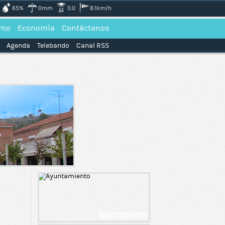
65%
0mm
0.0
8.1km/h
smo
Economía
Contáctanos
Agenda
Telebando
Canal RSS
Ayuntamiento