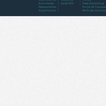
Actividades
Canal RSS
Sede Electrónica
Restaurantes
Portal de Transpa
Alojamientos
Perfil del contrat