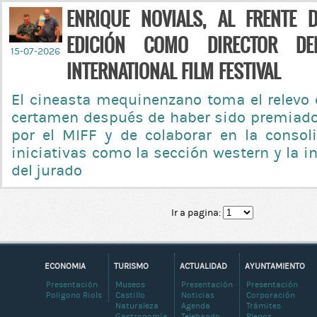
ENRIQUE NOVIALS, AL FRENTE 
EDICIÓN COMO DIRECTOR DE
15-07-2026
INTERNATIONAL FILM FESTIVAL
El cineasta mequinenzano toma el relevo e
certamen después de haber sido premiado
por el MIFF y de colaborar en la consol
iniciativas como la sección western y la i
del jurado
Ir a pagina:
ECONOMIA
TURISMO
ACTUALIDAD
AYUNTAMIENTO
Presentación
Museos
Presentación
Presentación
Poligono Riols
Castillo
Noticias
Corporación
Naturaleza
Agenda
Trámites
Gastronomía
Telebando
Plenos