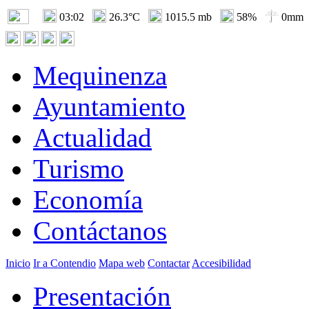
03:02
26.3°C
1015.5 mb
58%
0mm
Mequinenza
Ayuntamiento
Actualidad
Turismo
Economía
Contáctanos
Inicio
Ir a Contendio
Mapa web
Contactar
Accesibilidad
Presentación