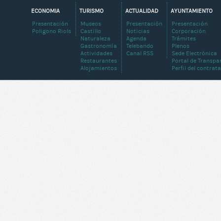
ECONOMIA
TURISMO
ACTUALIDAD
AYUNTAMIENTO
Presentación
Museos
Presentación
Presentación
Poligono Riols
Castillo
Noticias
Corporación
Naturaleza
Agenda
Trámites
Gastronomía
Telebando
Plenos
Actividades
Canal RSS
Sede Electrónica
Restaurantes
Portal de Transpa
Alojamientos
Perfil del contrat