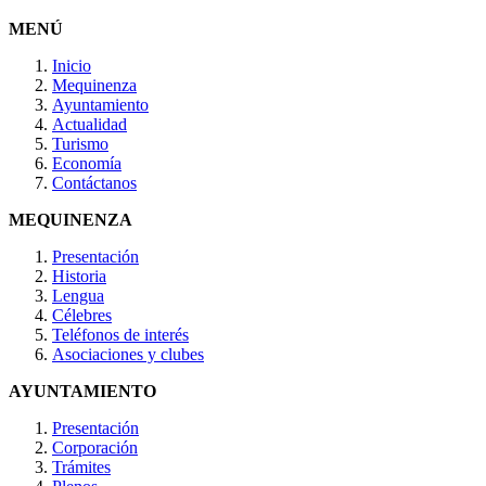
MENÚ
Inicio
Mequinenza
Ayuntamiento
Actualidad
Turismo
Economía
Contáctanos
MEQUINENZA
Presentación
Historia
Lengua
Célebres
Teléfonos de interés
Asociaciones y clubes
AYUNTAMIENTO
Presentación
Corporación
Trámites