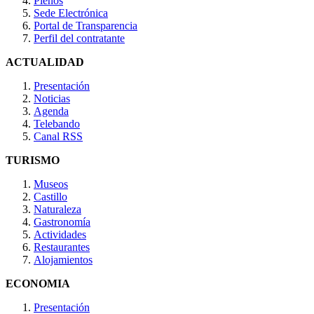
Plenos
Sede Electrónica
Portal de Transparencia
Perfil del contratante
ACTUALIDAD
Presentación
Noticias
Agenda
Telebando
Canal RSS
TURISMO
Museos
Castillo
Naturaleza
Gastronomía
Actividades
Restaurantes
Alojamientos
ECONOMIA
Presentación