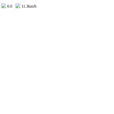
0.0
11.3km/h