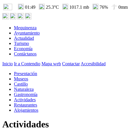
01:49
25.3°C
1017.1 mb
76%
0mm
Mequinenza
Ayuntamiento
Actualidad
Turismo
Economía
Contáctanos
Inicio
Ir a Contendio
Mapa web
Contactar
Accesibilidad
Presentación
Museos
Castillo
Naturaleza
Gastronomía
Actividades
Restaurantes
Alojamientos
Actividades