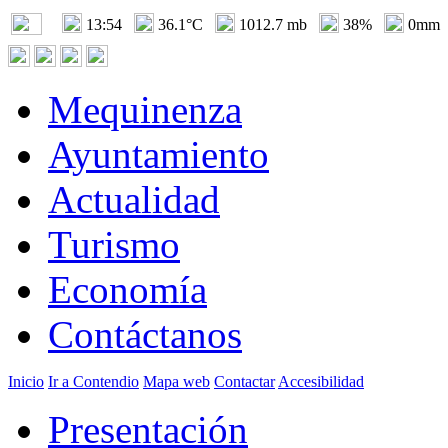
13:54
36.1°C
1012.7 mb
38%
0mm
Mequinenza
Ayuntamiento
Actualidad
Turismo
Economía
Contáctanos
Inicio
Ir a Contendio
Mapa web
Contactar
Accesibilidad
Presentación