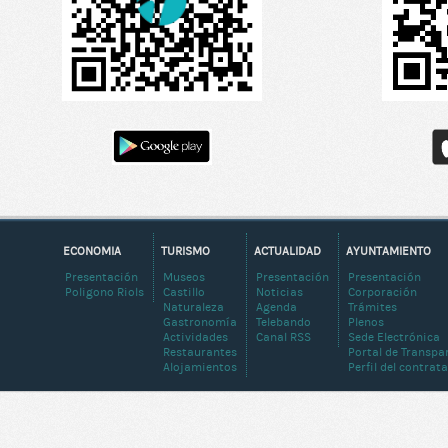
ECONOMIA
TURISMO
ACTUALIDAD
AYUNTAMIENTO
Presentación
Museos
Presentación
Presentación
Poligono Riols
Castillo
Noticias
Corporación
Naturaleza
Agenda
Trámites
Gastronomía
Telebando
Plenos
Actividades
Canal RSS
Sede Electrónica
Restaurantes
Portal de Transpa
Alojamientos
Perfil del contrat