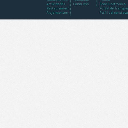
Actividades
Canal RSS
Sede Electrónica
Restaurantes
Portal de Transpa
Alojamientos
Perfil del contrat