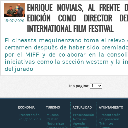
ENRIQUE NOVIALS, AL FRENTE 
EDICIÓN COMO DIRECTOR DE
15-07-2026
INTERNATIONAL FILM FESTIVAL
El cineasta mequinenzano toma el relevo e
certamen después de haber sido premiado
por el MIFF y de colaborar en la consol
iniciativas como la sección western y la i
del jurado
Ir a pagina:
ECONOMIA
TURISMO
ACTUALIDAD
AYUNTAMIENTO
Presentación
Museos
Presentación
Presentación
Poligono Riols
Castillo
Noticias
Corporación
Naturaleza
Agenda
Trámites
Gastronomía
Telebando
Plenos