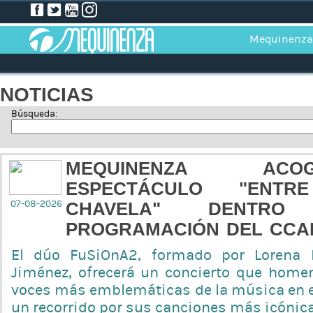
Mequinenza
NOTICIAS
Búsqueda:
MEQUINENZA A
ESPECTÁCULO "ENT
07-08-2026
CHAVELA" DENTR
PROGRAMACIÓN DEL CCAP
El dúo FuSiOnA2, formado por Lorena 
Jiménez, ofrecerá un concierto que home
voces más emblemáticas de la música en e
un recorrido por sus canciones más icónic