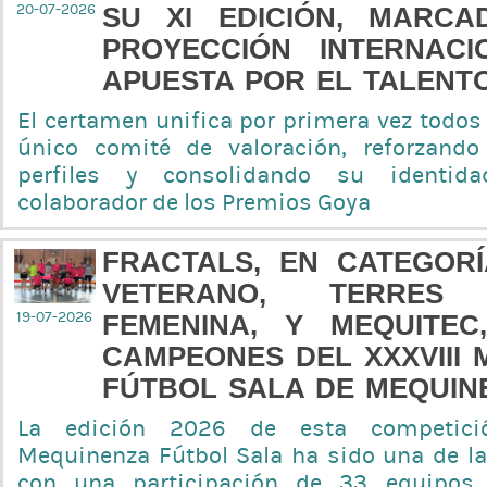
20-07-2026
SU XI EDICIÓN, MARC
PROYECCIÓN INTERNAC
APUESTA POR EL TALENT
El certamen unifica por primera vez todos
único comité de valoración, reforzando
perfiles y consolidando su identid
colaborador de los Premios Goya
FRACTALS, EN CATEGORÍ
VETERANO, TERRES 
19-07-2026
FEMENINA, Y MEQUITEC
CAMPEONES DEL XXXVIII
FÚTBOL SALA DE MEQUIN
La edición 2026 de esta competici
Mequinenza Fútbol Sala ha sido una de 
con una participación de 33 equipos