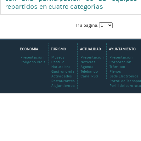
repartidos en cuatro categorías
Ir a pagina:
ECONOMIA
TURISMO
ACTUALIDAD
AYUNTAMIENTO
Presentación
Museos
Presentación
Presentación
Poligono Riols
Castillo
Noticias
Corporación
Naturaleza
Agenda
Trámites
Gastronomía
Telebando
Plenos
Actividades
Canal RSS
Sede Electrónica
Restaurantes
Portal de Transpa
Alojamientos
Perfil del contrat