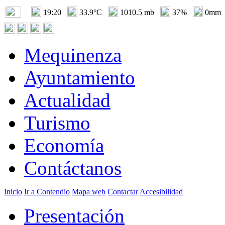
19:20
33.9°C
1010.5 mb
37%
0mm
Mequinenza
Ayuntamiento
Actualidad
Turismo
Economía
Contáctanos
Inicio
Ir a Contendio
Mapa web
Contactar
Accesibilidad
Presentación