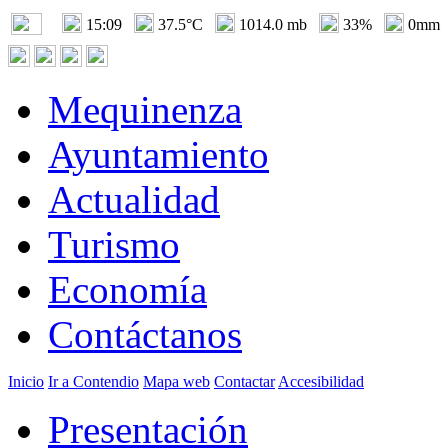
15:09
37.5°C
1014.0 mb
33%
0mm
Mequinenza
Ayuntamiento
Actualidad
Turismo
Economía
Contáctanos
Inicio
Ir a Contendio
Mapa web
Contactar
Accesibilidad
Presentación