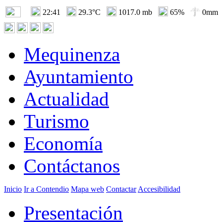
22:41
29.3°C
1017.0 mb
65%
0mm
Mequinenza
Ayuntamiento
Actualidad
Turismo
Economía
Contáctanos
Inicio
Ir a Contendio
Mapa web
Contactar
Accesibilidad
Presentación