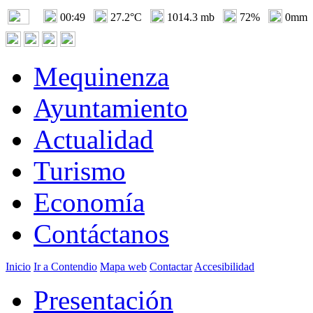
00:49
27.2°C
1014.3 mb
72%
0mm
Mequinenza
Ayuntamiento
Actualidad
Turismo
Economía
Contáctanos
Inicio
Ir a Contendio
Mapa web
Contactar
Accesibilidad
Presentación