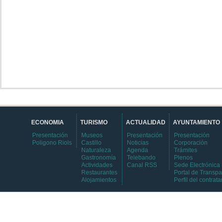
ECONOMIA
TURISMO
ACTUALIDAD
AYUNTAMIENTO
Presentación
Museos
Presentación
Presentación
Poligono Riols
Castillo
Noticias
Corporación
Naturaleza
Agenda
Trámites
Gastronomía
Telebando
Plenos
Actividades
Canal RSS
Sede Electrónica
Restaurantes
Portal de Transpa
Alojamientos
Perfil del contrata