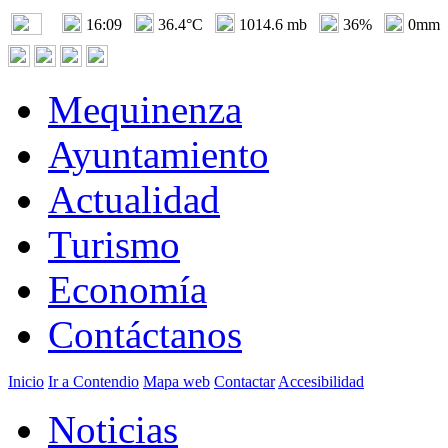
16:09
36.4°C
1014.6 mb
36%
0mm
Mequinenza
Ayuntamiento
Actualidad
Turismo
Economía
Contáctanos
Inicio
Ir a Contendio
Mapa web
Contactar
Accesibilidad
Noticias