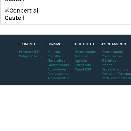
ECONOMIA
TURISMO
ACTUALIDAD
AYUNTAMIENTO
Presentación
Museos
Presentación
Presentación
Poligono Riols
Castillo
Noticias
Corporación
Naturaleza
Agenda
Trámites
Gastronomía
Telebando
Plenos
Actividades
Canal RSS
Sede Electrónica
Restaurantes
Portal de Transpa
Alojamientos
Perfil del contrat