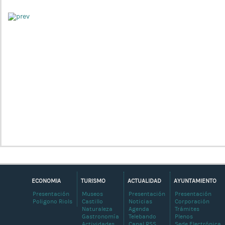
ECONOMIA
TURISMO
ACTUALIDAD
AYUNTAMIENTO
Presentación
Museos
Presentación
Presentación
Poligono Riols
Castillo
Noticias
Corporación
Naturaleza
Agenda
Trámites
Gastronomía
Telebando
Plenos
Actividades
Canal RSS
Sede Electrónica