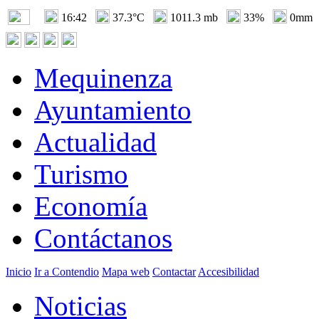
16:42
37.3°C
1011.3 mb
33%
0mm
Mequinenza
Ayuntamiento
Actualidad
Turismo
Economía
Contáctanos
Inicio
Ir a Contendio
Mapa web
Contactar
Accesibilidad
Noticias