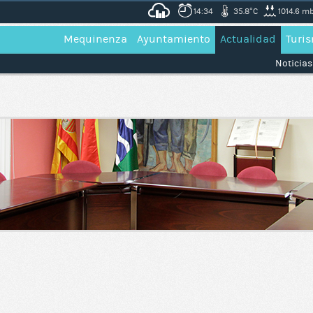
14:34
35.8°C
1014.6 m
Mequinenza
Ayuntamiento
Actualidad
Turi
Noticias