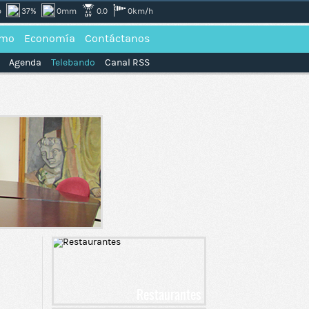
b
37%
0mm
0.0
0km/h
smo
Economía
Contáctanos
Agenda
Telebando
Canal RSS
Restaurantes