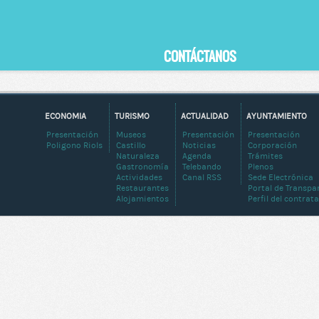
CONTÁCTANOS
ECONOMIA
TURISMO
ACTUALIDAD
AYUNTAMIENTO
Presentación
Museos
Presentación
Presentación
Poligono Riols
Castillo
Noticias
Corporación
Naturaleza
Agenda
Trámites
Gastronomía
Telebando
Plenos
Actividades
Canal RSS
Sede Electrónica
Restaurantes
Portal de Transpa
Alojamientos
Perfil del contrat