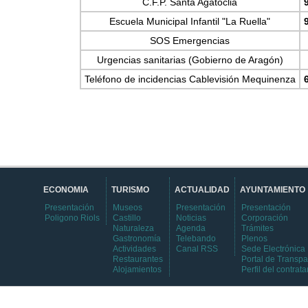
C.F.P. Santa Agatoclia
Escuela Municipal Infantil "La Ruella"
SOS Emergencias
Urgencias sanitarias (Gobierno de Aragón)
Teléfono de incidencias Cablevisión Mequinenza
ECONOMIA
TURISMO
ACTUALIDAD
AYUNTAMIENTO
Presentación
Museos
Presentación
Presentación
Poligono Riols
Castillo
Noticias
Corporación
Naturaleza
Agenda
Trámites
Gastronomía
Telebando
Plenos
Actividades
Canal RSS
Sede Electrónica
Restaurantes
Portal de Transpa
Alojamientos
Perfil del contrata