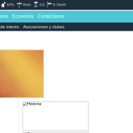
64%
0mm
0.0
9.7km/h
ismo
Economía
Contáctanos
de interés
Asociaciones y clubes
Historia