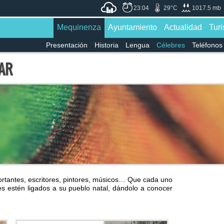
23:04
29°C
1017.5 mb
Mequinenza
Ayuntamiento
Actualidad
Tur
Presentación
Historia
Lengua
Célebres
Teléfonos 
AR
rtantes, escritores, pintores, músicos… Que cada uno
 estén ligados a su pueblo natal, dándolo a conocer