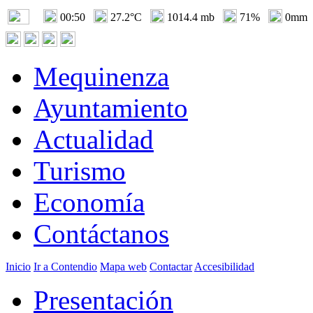
00:50
27.2°C
1014.4 mb
71%
0mm
Mequinenza
Ayuntamiento
Actualidad
Turismo
Economía
Contáctanos
Inicio
Ir a Contendio
Mapa web
Contactar
Accesibilidad
Presentación