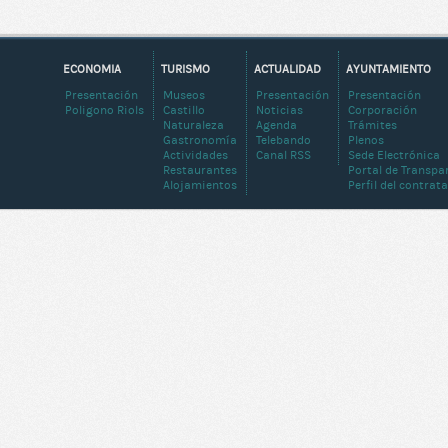
ECONOMIA
TURISMO
ACTUALIDAD
AYUNTAMIENTO
Presentación
Museos
Presentación
Presentación
Poligono Riols
Castillo
Noticias
Corporación
Naturaleza
Agenda
Trámites
Gastronomía
Telebando
Plenos
Actividades
Canal RSS
Sede Electrónica
Restaurantes
Portal de Transpa
Alojamientos
Perfil del contrat