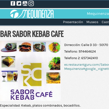
Mequinenza
Presentación
Museos
Cast
BAR SABOR KEBAB CAFE
Dirrección: Calle D 33 - 50170
Telefono: 974464624
Telefono 2: 657342410
es.restaurantguru.com/Sabo
Mequinenza#google_vignett
Especialidad: Kebab, platos combinados, bocadillos..