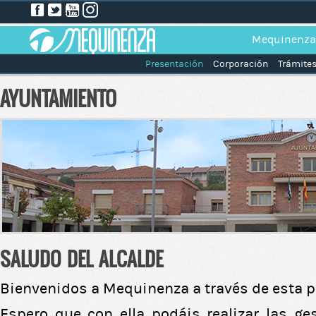
Mequinenza
Presentación
Corporación
Trámite
AYUNTAMIENTO
SALUDO DEL ALCALDE
Bienvenidos a Mequinenza a través de esta p
Espero que con ella podáis realizar las ge