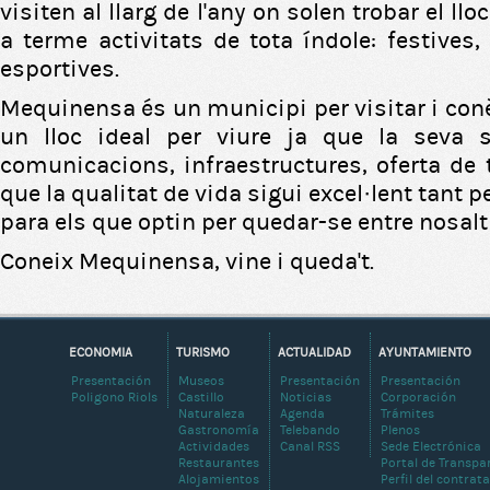
visiten al llarg de l'any on solen trobar el llo
a terme activitats de tota índole: festives, 
esportives.
Mequinensa és un municipi per visitar i con
un lloc ideal per viure ja que la seva si
comunicacions, infraestructures, oferta de t
que la qualitat de vida sigui excel·lent tant 
para els que optin per quedar-se entre nosalt
Coneix Mequinensa, vine i queda't.
ECONOMIA
TURISMO
ACTUALIDAD
AYUNTAMIENTO
Presentación
Museos
Presentación
Presentación
Poligono Riols
Castillo
Noticias
Corporación
Naturaleza
Agenda
Trámites
Gastronomía
Telebando
Plenos
Actividades
Canal RSS
Sede Electrónica
Restaurantes
Portal de Transpa
Alojamientos
Perfil del contrat