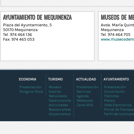
AYUNTAMIENTO DE MEQUINENZA
MUSEOS DE ME
Plaza del Ayuntamiento, 5
Avda. Mªría Quin
50170 Mequinenza
Mequinenza
Tel. 974 464 136
Tel. 974 464 705
Fax: 974 465 053
www.museosdem
ECONOMIA
TURISMO
ACTUALIDAD
AYUNTAMIENTO
Presentación
Museos
Presentación
Presentación
Poligono Riols
Castillo
Noticias
Corporación
Naturaleza
Agenda
Trámites
Gastronomía
Telebando
Plenos
Actividades
Canal RSS
Sede Electrónica
Restaurantes
Portal de Transpa
Alojamientos
Perfil del contrat