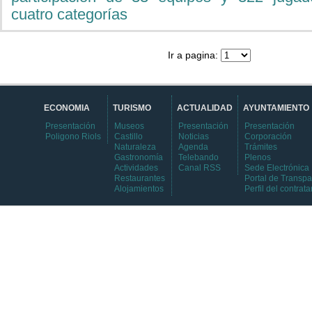
cuatro categorías
Ir a pagina:
ECONOMIA
TURISMO
ACTUALIDAD
AYUNTAMIENTO
Presentación
Museos
Presentación
Presentación
Poligono Riols
Castillo
Noticias
Corporación
Naturaleza
Agenda
Trámites
Gastronomía
Telebando
Plenos
Actividades
Canal RSS
Sede Electrónica
Restaurantes
Portal de Transpa
Alojamientos
Perfil del contrata