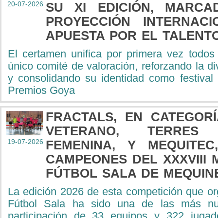
20-07-2026
SU XI EDICIÓN, MARC
PROYECCIÓN INTERNAC
APUESTA POR EL TALENT
El certamen unifica por primera vez todos
único comité de valoración, reforzando la di
y consolidando su identidad como festival
Premios Goya
FRACTALS, EN CATEGORÍ
VETERANO, TERRES 
19-07-2026
FEMENINA, Y MEQUITEC
CAMPEONES DEL XXXVIII
FÚTBOL SALA DE MEQUIN
La edición 2026 de esta competición que o
Fútbol Sala ha sido una de las más n
participación de 33 equipos y 322 jugad