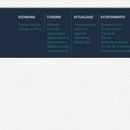
ECONOMIA
TURISMO
ACTUALIDAD
AYUNTAMIENTO
Presentación
Museos
Presentación
Presentación
Poligono Riols
Castillo
Noticias
Corporación
Naturaleza
Agenda
Trámites
Gastronomía
Telebando
Plenos
Actividades
Canal RSS
Sede Electrónica
Restaurantes
Portal de Transpa
Alojamientos
Perfil del contrat