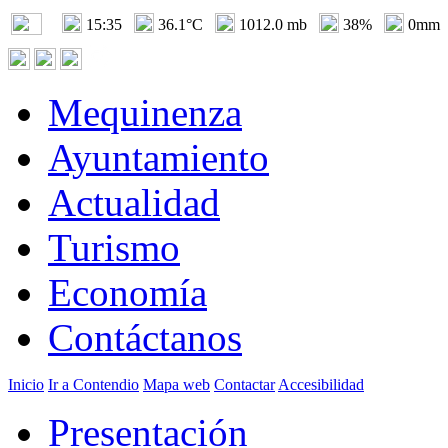
15:35
36.1°C
1012.0 mb
38%
0mm
Mequinenza
Ayuntamiento
Actualidad
Turismo
Economía
Contáctanos
Inicio
Ir a Contendio
Mapa web
Contactar
Accesibilidad
Presentación