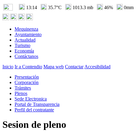
13:14
35.7°C
1013.3 mb
46%
0mm
Mequinenza
Ayuntamiento
Actualidad
Turismo
Economía
Contáctanos
Inicio
Ir a Contendio
Mapa web
Contactar
Accesibilidad
Presentación
Corporación
Trámites
Plenos
Sede Electronica
Portal de Transparencia
Perfil del contratante
Sesion de pleno