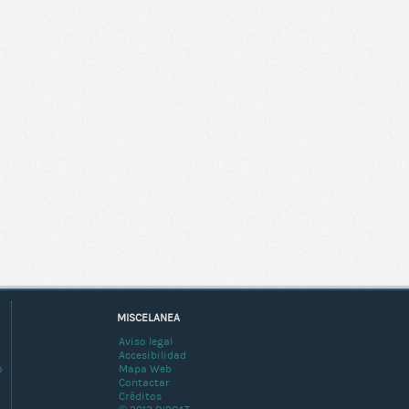
MISCELANEA
Aviso legal
Accesibilidad
o
Mapa Web
Contactar
Créditos