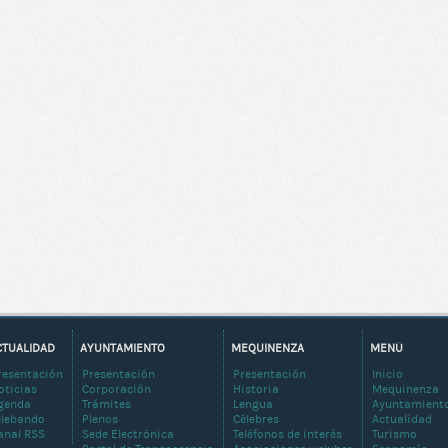
CTUALIDAD
AYUNTAMIENTO
MEQUINENZA
MENÚ
resentación
Presentación
Presentación
Inicio
oticias
Corporación
Historia
Mequinenza
genda
Trámites
Lengua
Ayuntamient
elebando
Plenos
Célebres
Actualidad
anal RSS
Sede Electrónica
Teléfonos de interés
Turismo