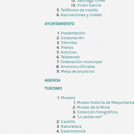
Santiago Oliver
Víctor García
Teléfonos de interés
Asociaciones y clubes
AYUNTAMIENTO
Presentación
Corporación
Trámites
Plenos
Noticias
Telebando
Ordenación municipal
Anuncios oficiales
Mesa de anuncios
AGENDA
TURISMO
Museos
Museo historia de Mequinenz
Museo de la Mina
Colección fotográfica
"Lo poble vell"
Castillo
Naturaleza
Gastronomía