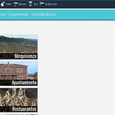
74%
0mm
0.0
3.2km/h
smo
Economía
Contáctanos
Mequinenza
Ayuntamiento
Restaurantes