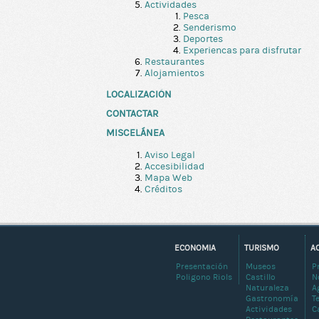
Actividades
Pesca
Senderismo
Deportes
Experiencas para disfrutar
Restaurantes
Alojamientos
LOCALIZACIÓN
CONTACTAR
MISCELÁNEA
Aviso Legal
Accesibilidad
Mapa Web
Créditos
ECONOMIA
TURISMO
A
Presentación
Museos
P
Poligono Riols
Castillo
N
Naturaleza
A
Gastronomía
T
Actividades
C