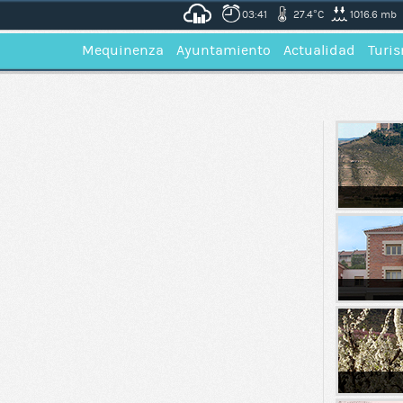
03:41
27.4°C
1016.6 mb
Mequinenza
Ayuntamiento
Actualidad
Turi