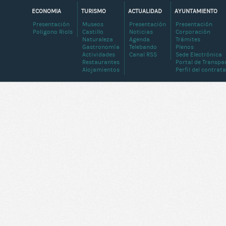
ECONOMIA
TURISMO
ACTUALIDAD
AYUNTAMIENTO
Presentación
Museos
Presentación
Presentación
Poligono Riols
Castillo
Noticias
Corporación
Naturaleza
Agenda
Trámites
Gastronomía
Telebando
Plenos
Actividades
Canal RSS
Sede Electrónica
Restaurantes
Portal de Transpa
Alojamientos
Perfil del contrat