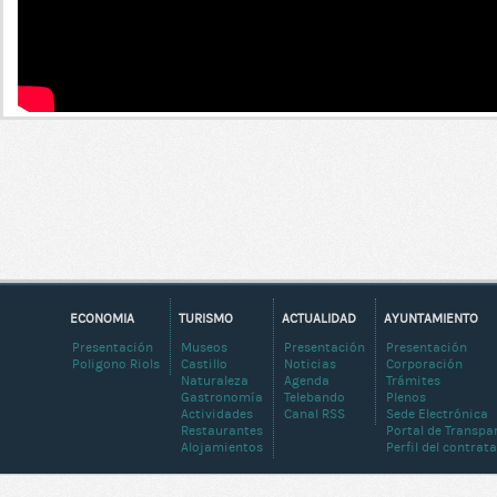
ECONOMIA
TURISMO
ACTUALIDAD
AYUNTAMIENTO
Presentación
Museos
Presentación
Presentación
Poligono Riols
Castillo
Noticias
Corporación
Naturaleza
Agenda
Trámites
Gastronomía
Telebando
Plenos
Actividades
Canal RSS
Sede Electrónica
Restaurantes
Portal de Transpa
Alojamientos
Perfil del contrat