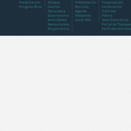
Presentación
Museos
Presentación
Presentación
Poligono Riols
Castillo
Noticias
Corporación
Naturaleza
Agenda
Trámites
Gastronomía
Telebando
Plenos
Actividades
Canal RSS
Sede Electrónica
Restaurantes
Portal de Transpa
Alojamientos
Perfil del contrat