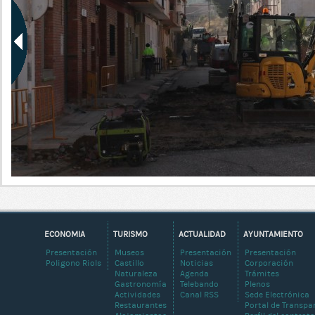
ECONOMIA
TURISMO
ACTUALIDAD
AYUNTAMIENTO
Presentación
Museos
Presentación
Presentación
Poligono Riols
Castillo
Noticias
Corporación
Naturaleza
Agenda
Trámites
Gastronomía
Telebando
Plenos
Actividades
Canal RSS
Sede Electrónica
Restaurantes
Portal de Transpa