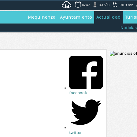
16:47
33.5°C
1011.9 mb
Mequinenza
Ayuntamiento
Actualidad
Turi
Noticias
facebook
twitter