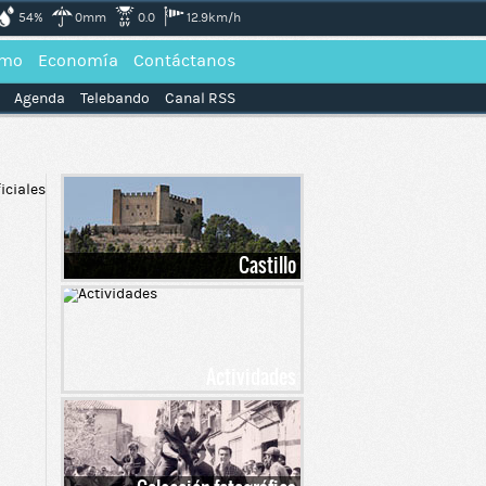
54%
0mm
0.0
12.9km/h
smo
Economía
Contáctanos
Agenda
Telebando
Canal RSS
Castillo
Actividades