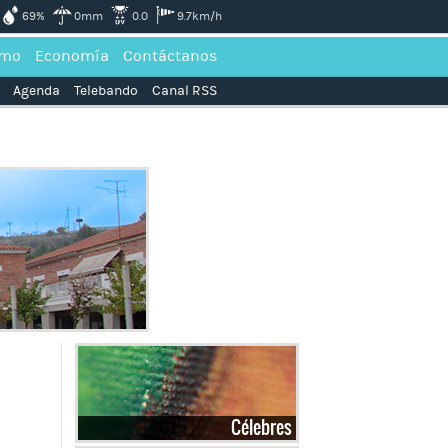
69%
0mm
0.0
9.7km/h
smo
Economía
Contáctanos
Agenda
Telebando
Canal RSS
Célebres