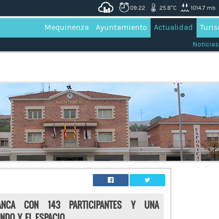
09:22
25.8°C
1014.7 mb
Mequinenza
Ayuntamiento
Actualidad
Turi
Noticias
NCA CON 143 PARTICIPANTES Y UNA
NDO Y EL ESPACIO