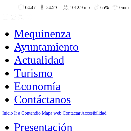
04:47
24.5°C
1012.9 mb
65%
0mm
Mequinenza
Ayuntamiento
Actualidad
Turismo
Economía
Contáctanos
Inicio
Ir a Contendio
Mapa web
Contactar
Accesibilidad
Presentación