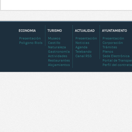
ECONOMIA
TURISMO
ACTUALIDAD
AYUNTAMIENTO
Presentación
Museos
Presentación
Presentación
Poligono Riols
Castillo
Noticias
Corporación
Naturaleza
Agenda
Trámites
Gastronomía
Telebando
Plenos
Actividades
Canal RSS
Sede Electrónica
Restaurantes
Portal de Transpa
Alojamientos
Perfil del contrat