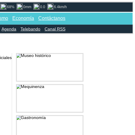
68%
0mm
0.0
6.4km/h
ismo
Economía
Contáctanos
Agenda
Telebando
Canal RSS
Museo histórico
Mequinenza