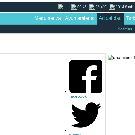
09:45
26.4°C
1014.8 mb
Mequinenza
Ayuntamiento
Actualidad
Tur
Noticias
facebook
twitter