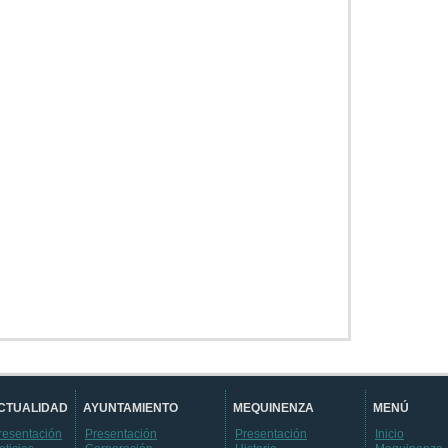
CTUALIDAD
AYUNTAMIENTO
MEQUINENZA
MENÚ
resentación
Presentación
Presentación
Inicio