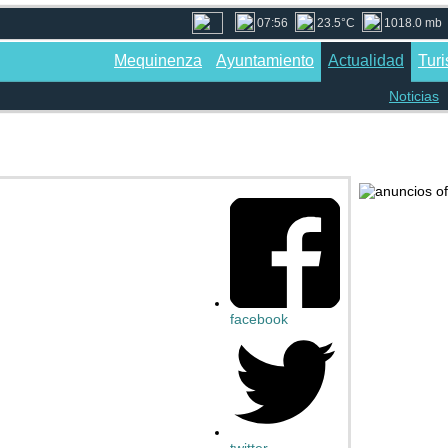
07:56
23.5°C
1018.0 mb
Mequinenza
Ayuntamiento
Actualidad
Tur
Noticias
facebook
twitter