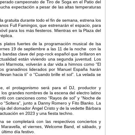
esperado campeonato de Tiro de Soga en el Patio del
ucha expectación a pesar de las altas temperaturas
a gratuita durante todo el fin de semana, estrena los
anos Full Famingos, que estrenarán el espacio, para
óvil para los más fiesteros. Mientras en la Plaza del
éplica.
s platos fuertes de la programación musical de lsa
ernes 19 de septiembre a las 11 de la noche con la
s bandas clave del pop-rock español que brillaron en
ctualidad están viviendo una segunda juventud. Los
Toni Marmota, volverán a dar vida a himnos como “El
 los granadinos liderados por Manuel España harán
llevan hacia ti” o “Cuando brille el sol”. La velada se
e, el protagonismo será para el DJ, productor y
los grandes nombres de la escena del electro latino
iunfó con canciones como “Rayos de sol” y “Noche de
o “Soltera”, junto a Danny Romero y Fito Blanko. La
 hija del domador Ángel Cristo y de la vedette Bárbara
actuación en 2023 y una fiesta techno.
a se completará con las respectivos conciertos y
 Maravella, el viernes, Welcome Band, el sábado, y
ltimo día festivo.