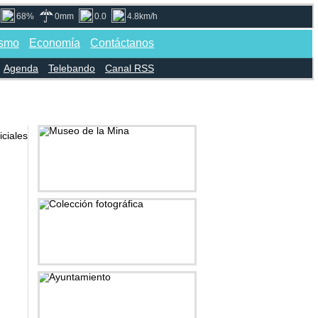
68%
0mm
0.0
4.8km/h
ismo
Economía
Contáctanos
Agenda
Telebando
Canal RSS
Museo de la Mina
Colección fotográfica