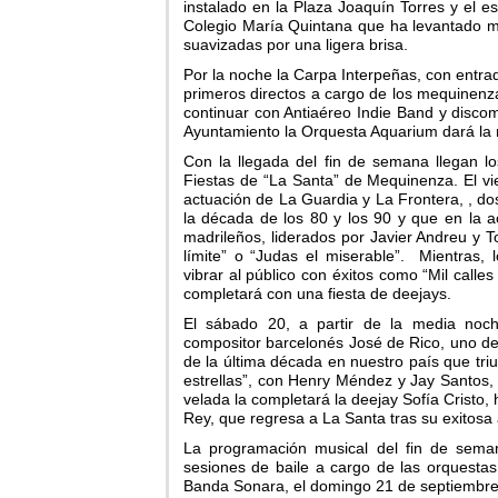
instalado en la Plaza Joaquín Torres y el 
Colegio María Quintana que ha levantado m
suavizadas por una ligera brisa.
Por la noche la Carpa Interpeñas, con entrad
primeros directos a cargo de los mequinenz
continuar con Antiaéreo Indie Band y discom
Ayuntamiento la Orquesta Aquarium dará la r
Con la llegada del fin de semana llegan lo
Fiestas de “La Santa” de Mequinenza. El vi
actuación de La Guardia y La Frontera, , do
la década de los 80 y los 90 y que en la a
madrileños, liderados por Javier Andreu y 
límite” o “Judas el miserable”. Mientras,
vibrar al público con éxitos como “Mil calles 
completará con una fiesta de deejays.
El sábado 20, a partir de la media noch
compositor barcelonés José de Rico, uno de 
de la última década en nuestro país que tr
estrellas”, con Henry Méndez y Jay Santos, 
velada la completará la deejay Sofía Cristo,
Rey, que regresa a La Santa tras su exitosa 
La programación musical del fin de seman
sesiones de baile a cargo de las orquestas
Banda Sonara, el domingo 21 de septiembre ú