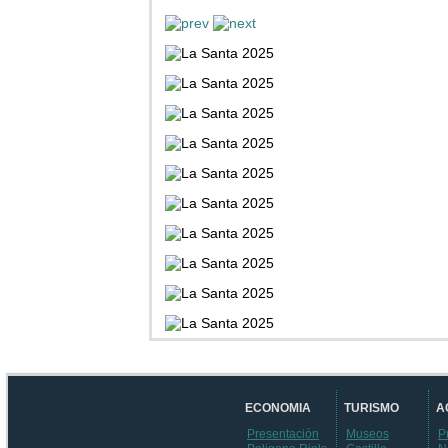
ECONOMIA
TURISMO
A
Presentación
Museos
P